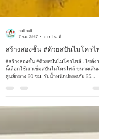
null null
7 ก.พ. 2567
ยาว 1 นาที
สร้างสองชั้น​ #ด้วยสปันไมโครไพล์
#สร้างสองชั้น​ #ด้วยสปันไมโครไพล์ . ไซต์ง​าน
นี้​เลือกใช้เสาเข็มสปันไมโครไพล์​ ขนาดเส้นผ่า
ศูนย์กลาง​ 20​ ซม. รับ​น้ำหนัก​ปลอดภัย​ 25...