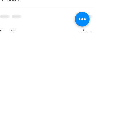
ดูทั้งหมด
โพสต์ล่าสุด