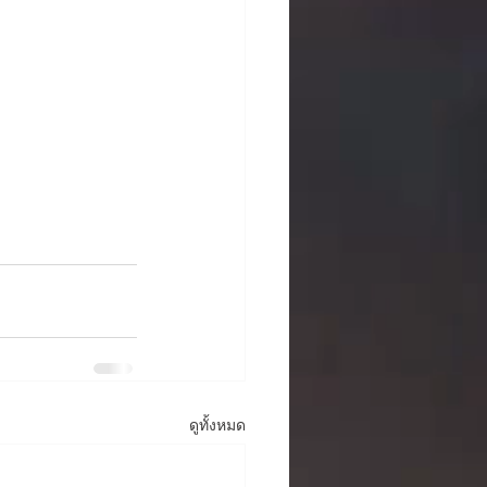
ดูทั้งหมด