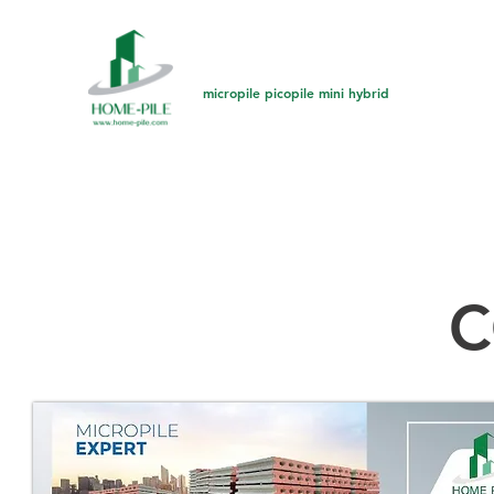
HOME PILE ENGINEERING.
micropile picopile mini hybrid
C