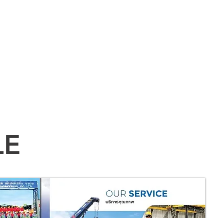
ความรู้และผลงาน ไมโครไพล์
เสาเข็มไมโครไพล์
More
LE