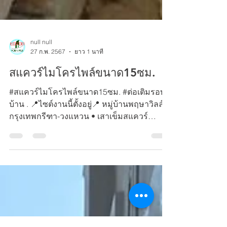
null null
27 ก.พ. 2567
ยาว 1 นาที
สแควร์ไมโครไพล์ขนาด15ซม.
#สแควร์ไมโครไพล์ขนาด15ซม. #ต่อเติมรอบ
บ้าน . 📍ไซต์งานนี้ตั้งอยู่📍 หมู่บ้านพฤษาวิลล์
กรุงเทพกรีฑา-วงแหวน • เสาเข็มสแควร์
ไมโครไพล์ขนาด 15...